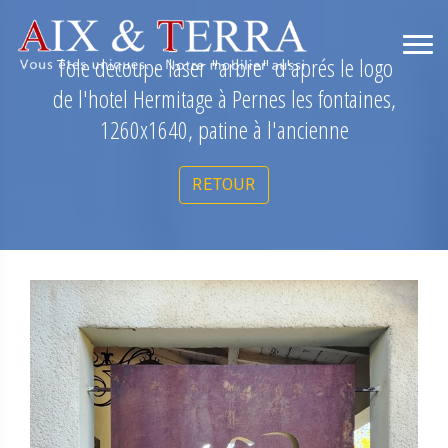
Tole decoupe laser "arbre" d'aprés le logo
de l'hotel Hermitage à Pernes les fontaines,
1260x1640, patine à l'ancienne
RETOUR