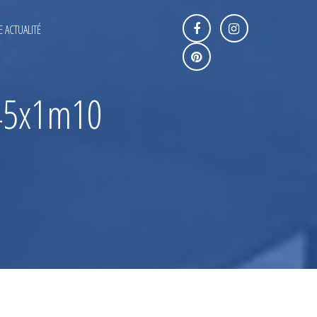
 ACTUALITÉ
m45x1m10